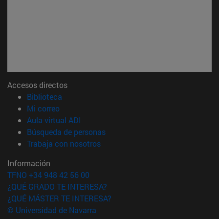
Accesos directos
(abre en nueva ventana)
Biblioteca
(abre en nueva ventana)
Mi correo
(abre en nueva ventana)
Aula virtual ADI
(abre en nueva ventana)
Búsqueda de personas
(abre en nueva ventana)
Trabaja con nosotros
Información
TFNO +34 948 42 56 00
¿QUÉ GRADO TE INTERESA?
¿QUÉ MÁSTER TE INTERESA?
© Universidad de Navarra