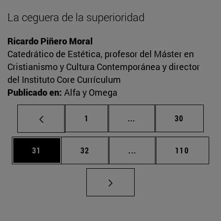
La ceguera de la superioridad
Ricardo Piñero Moral
Catedrático de Estética, profesor del Máster en
Cristianismo y Cultura Contemporánea y director
del Instituto Core Currículum
Publicado en:
Alfa y Omega
Página
Páginas intermedias Us
Página
1
...
30
Página
Página
Páginas intermedias U
Página
31
32
...
110