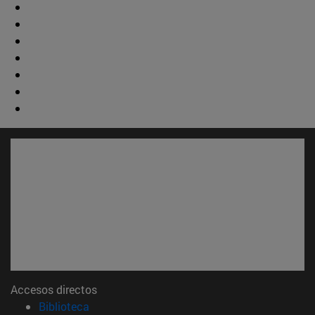
Accesos directos
(abre en nueva ventana)
Biblioteca