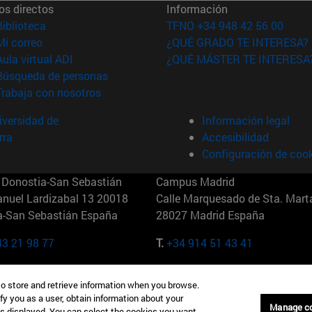
os directos
Información
(abre en nueva ventana)
Biblioteca
TFNO +34 948 42 56 00
(abre en nueva ventana)
Mi correo
¿QUÉ GRADO TE INTERESA?
(abre en nueva ventana)
Aula virtual ADI
¿QUÉ MÁSTER TE INTERESA
(abre en nueva ventana)
Búsqueda de personas
(abre en nueva ventana)
Trabaja con nosotros
versidad de
Información legal
rra
Accesibilidad
Configuración de coo
Donostia-San Sebastián
Campus Madrid
anuel Lardizabal 13 20018
Calle Marquesado de Sta. Marta
a-San Sebastián España
28027 Madrid España
43 21 98 77
T.
+34 914 51 43 41
Nueva York (IESE)
Campus Munich (IESE)
to store and retrieve information when you browse.
7th St 10019-2201 Nueva York
Maria-Theresia-Straße 15 8167
fy you as a user, obtain information about your
Múnich Alemania
Manage c
is displayed. You can select the cookies you want