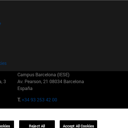
?
kies
Campus Barcelona (IESE)
, 3
Av. Pearson, 21 08034 Barcelona
España
T.
+34 93 253 42 00
Campus Sao Paulo (IESE)
5
Rua Martiniano de Carvalho, 573
01321001 Bela Vista Brasil
ookies
Reject All
Accept All Cookies