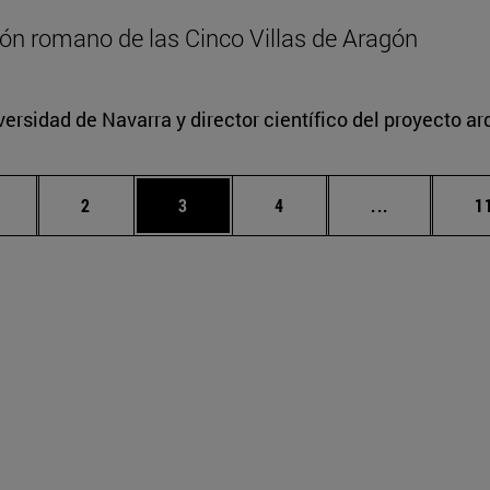
zón romano de las Cinco Villas de Aragón
versidad de Navarra y director científico del proyecto a
ágina
Página
Página
Página
Páginas int
P
2
3
4
...
1