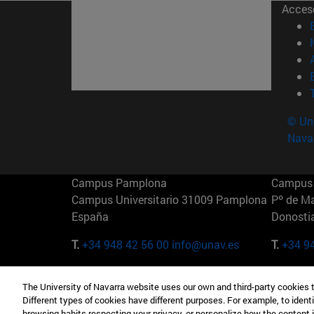
Acces
© Uni
Nava
Campus Pamplona
Campus 
Campus Universitario 31009 Pamplona
Pº de M
España
Donosti
T.
+34 948 42 56 00
info@unav.es
T.
+34 9
Campus Madrid (IESE)
Campus 
The University of Navarra website uses our own and third-party cookies 
Camino del Cerro Águila 3 28023
165 W 5
Different types of cookies have different purposes. For example, to identi
Madrid España
EE.UU
browsing habits respecting your privacy, or personalize how the content 