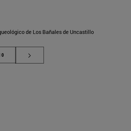
rqueológico de Los Bañales de Uncastillo
ermedias Use TAB para desplazarse.
ágina
10