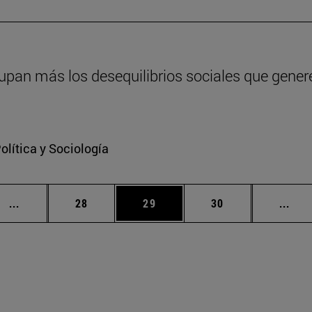
pan más los desequilibrios sociales que genere 
lítica y Sociología
Páginas intermedias Use TAB para desplazarse.
Página
Página
Página
Pági
...
28
29
30
...