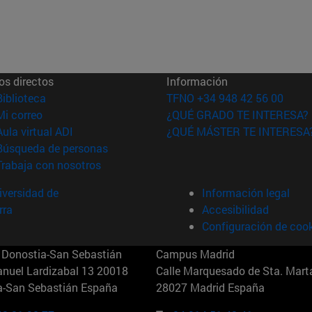
os directos
Información
(abre en nueva ventana)
Biblioteca
TFNO +34 948 42 56 00
(abre en nueva ventana)
Mi correo
¿QUÉ GRADO TE INTERESA?
(abre en nueva ventana)
Aula virtual ADI
¿QUÉ MÁSTER TE INTERESA
(abre en nueva ventana)
Búsqueda de personas
(abre en nueva ventana)
Trabaja con nosotros
versidad de
Información legal
rra
Accesibilidad
Configuración de coo
Donostia-San Sebastián
Campus Madrid
anuel Lardizabal 13 20018
Calle Marquesado de Sta. Marta
a-San Sebastián España
28027 Madrid España