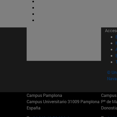
Acces
© Uni
Nava
Campus Pamplona
Campus 
Campus Universitario 31009 Pamplona
Pº de M
España
Donosti