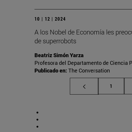
10 | 12 | 2024
A los Nobel de Economía les preocu
de superrobots
Beatriz Simón Yarza
Profesora del Departamento de Ciencia Po
Publicado en:
The Conversation
Página
1