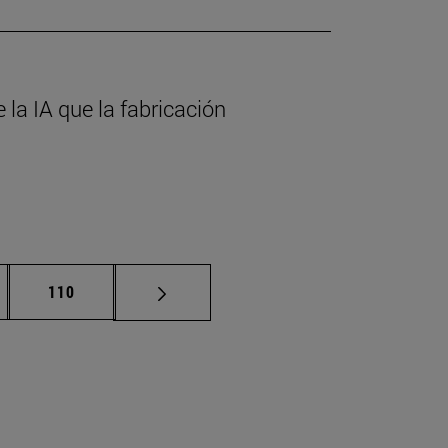
la IA que la fabricación
nas intermedias Use TAB para desplazarse.
Página
110