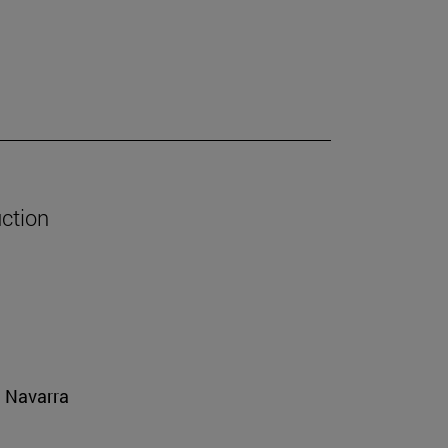
uction
e Navarra