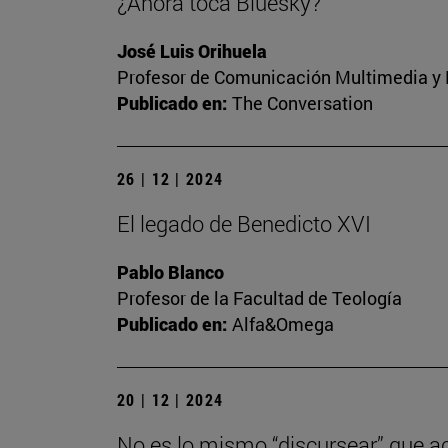
¿Ahora toca Bluesky?
José Luis Orihuela
Profesor de Comunicación Multimedia y E
Publicado en:
The Conversation
26 | 12 | 2024
El legado de Benedicto XVI
Pablo Blanco
Profesor de la Facultad de Teología
Publicado en:
Alfa&Omega
20 | 12 | 2024
No es lo mismo “discursear” que ac