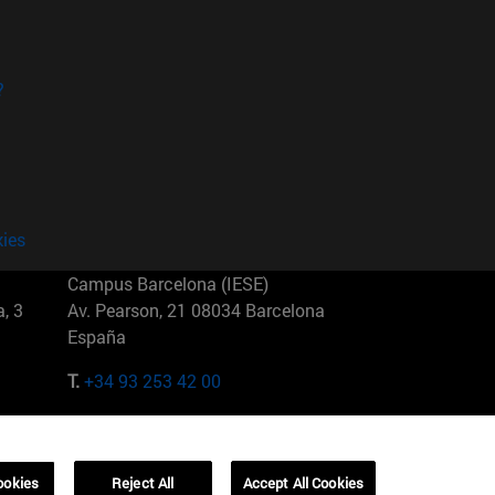
?
kies
Campus Barcelona (IESE)
, 3
Av. Pearson, 21 08034 Barcelona
España
T.
+34 93 253 42 00
Campus Sao Paulo (IESE)
5
Rua Martiniano de Carvalho, 573
01321001 Bela Vista Brasil
ookies
Reject All
Accept All Cookies