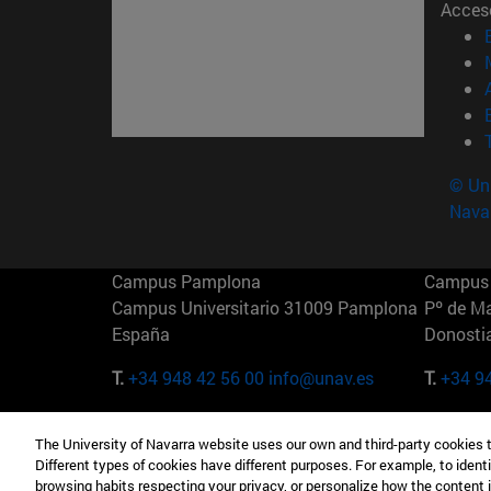
Acces
© Uni
Nava
Campus Pamplona
Campus 
Campus Universitario 31009 Pamplona
Pº de M
España
Donosti
T.
+34 948 42 56 00
info@unav.es
T.
+34 9
Campus Madrid (IESE)
Campus 
The University of Navarra website uses our own and third-party cookies 
Camino del Cerro Águila 3 28023
165 W 5
Different types of cookies have different purposes. For example, to identi
Madrid España
EE.UU
browsing habits respecting your privacy, or personalize how the content 