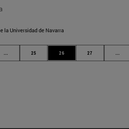
a
e la Universidad de Navarra
Páginas intermedias Use TAB para desplazarse.
Página
Página
Página
Pági
...
25
26
27
...