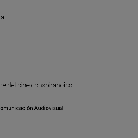
za
oe del cine conspiranoico
 Comunicación Audiovisual