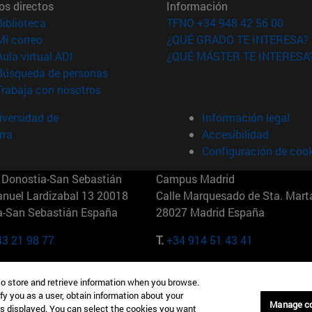
os directos
Información
(abre en nueva ventana)
Biblioteca
TFNO +34 948 42 56 00
(abre en nueva ventana)
Mi correo
¿QUÉ GRADO TE INTERESA?
(abre en nueva ventana)
Aula virtual ADI
¿QUÉ MÁSTER TE INTERESA
(abre en nueva ventana)
Búsqueda de personas
(abre en nueva ventana)
Trabaja con nosotros
versidad de
Información legal
rra
Accesibilidad
Configuración de coo
Donostia-San Sebastián
Campus Madrid
anuel Lardizabal 13 20018
Calle Marquesado de Sta. Marta
a-San Sebastián España
28027 Madrid España
43 21 98 77
T.
+34 914 51 43 41
Nueva York (IESE)
Campus Munich (IESE)
to store and retrieve information when you browse.
7th St 10019-2201 Nueva York
Maria-Theresia-Straße 15 8167
fy you as a user, obtain information about your
Múnich Alemania
Manage c
is displayed. You can select the cookies you want