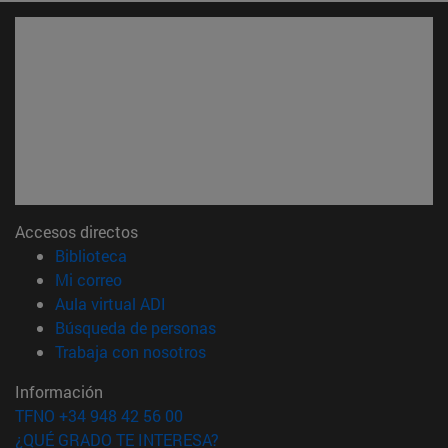
Accesos directos
(abre en nueva ventana)
Biblioteca
(abre en nueva ventana)
Mi correo
(abre en nueva ventana)
Aula virtual ADI
(abre en nueva ventana)
Búsqueda de personas
(abre en nueva ventana)
Trabaja con nosotros
Información
TFNO +34 948 42 56 00
¿QUÉ GRADO TE INTERESA?