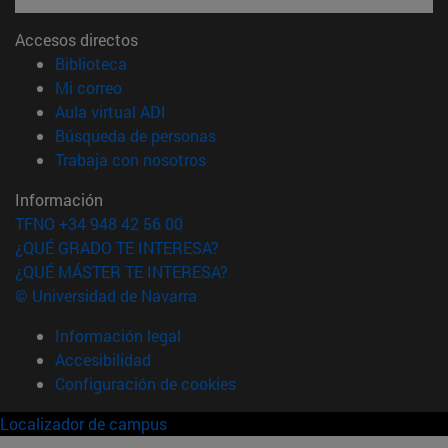
Accesos directos
(abre en nueva ventana)
Biblioteca
(abre en nueva ventana)
Mi correo
(abre en nueva ventana)
Aula virtual ADI
(abre en nueva ventana)
Búsqueda de personas
(abre en nueva ventana)
Trabaja con nosotros
Información
TFNO +34 948 42 56 00
¿QUÉ GRADO TE INTERESA?
¿QUÉ MÁSTER TE INTERESA?
© Universidad de Navarra
Información legal
Accesibilidad
Configuración de cookies
Localizador de campus