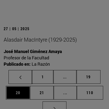
27 | 05 | 2025
Alasdair MacIntyre (1929-2025)
José Manuel Giménez Amaya
Profesor de la Facultad
Publicado en:
La Razón
Página
Páginas intermedias Us
Página
1
...
19
Página
Página
Páginas intermedias U
Página
20
21
...
110