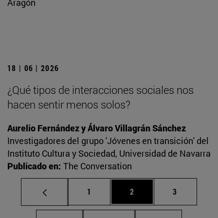
Aragón
18 | 06 | 2026
¿Qué tipos de interacciones sociales nos
hacen sentir menos solos?
Aurelio Fernández y Álvaro Villagrán Sánchez
Investigadores del grupo 'Jóvenes en transición' del
Instituto Cultura y Sociedad, Universidad de Navarra
Publicado en:
The Conversation
Página
Página
Página
1
2
3