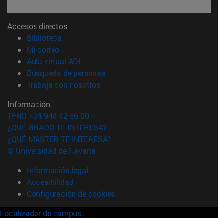
Accesos directos
(abre en nueva ventana)
Biblioteca
(abre en nueva ventana)
Mi correo
(abre en nueva ventana)
Aula virtual ADI
(abre en nueva ventana)
Búsqueda de personas
(abre en nueva ventana)
Trabaja con nosotros
Información
TFNO +34 948 42 56 00
¿QUÉ GRADO TE INTERESA?
¿QUÉ MÁSTER TE INTERESA?
© Universidad de Navarra
Información legal
Accesibilidad
Configuración de cookies
Localizador de campus