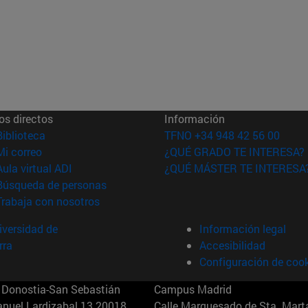
os directos
Información
(abre en nueva ventana)
Biblioteca
TFNO +34 948 42 56 00
(abre en nueva ventana)
Mi correo
¿QUÉ GRADO TE INTERESA?
(abre en nueva ventana)
Aula virtual ADI
¿QUÉ MÁSTER TE INTERESA
(abre en nueva ventana)
Búsqueda de personas
(abre en nueva ventana)
Trabaja con nosotros
versidad de
Información legal
rra
Accesibilidad
Configuración de coo
Donostia-San Sebastián
Campus Madrid
anuel Lardizabal 13 20018
Calle Marquesado de Sta. Marta