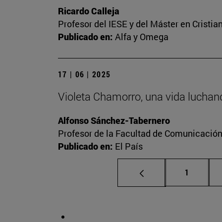
Ricardo Calleja
Profesor del IESE y del Máster en Crist
Publicado en:
Alfa y Omega
17 | 06 | 2025
Violeta Chamorro, una vida luchand
Alfonso Sánchez-Tabernero
Profesor de la Facultad de Comunicació
Publicado en:
El País
Página
1