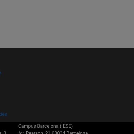
?
kies
Campus Barcelona (IESE)
, 3
Av. Pearson, 21 08034 Barcelona