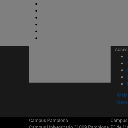
Acces
© Uni
Nava
Campus Pamplona
Campus 
Campus Universitario 31009 Pamplona
Pº de M