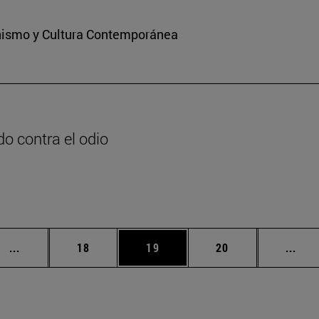
ianismo y Cultura Contemporánea
o contra el odio
n
Páginas intermedias Use TAB para desplazarse.
Página
Página
Página
Pági
...
18
19
20
...