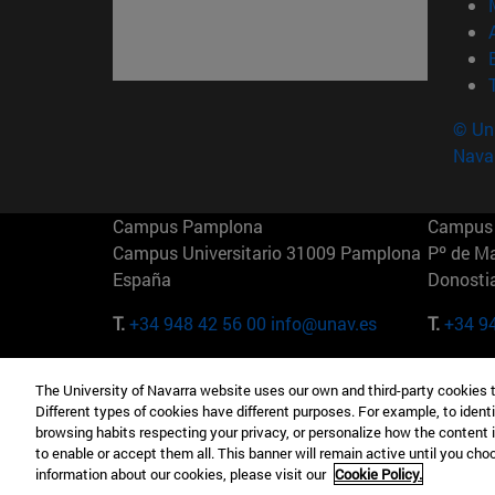
© Uni
Nava
Campus Pamplona
Campus 
Campus Universitario 31009 Pamplona
Pº de M
España
Donosti
T.
+34 948 42 56 00
info@unav.es
T.
+34 9
Campus Madrid (IESE)
Campus 
The University of Navarra website uses our own and third-party cookies 
Camino del Cerro Águila 3 28023
165 W 5
Different types of cookies have different purposes. For example, to identi
Madrid España
EE.UU
browsing habits respecting your privacy, or personalize how the content 
to enable or accept them all. This banner will remain active until you ch
T.
+34 912 11 30 00
T.
+1 64
information about our cookies, please visit our
Cookie Policy.