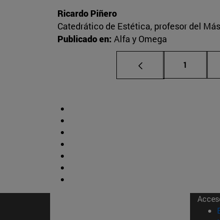
Ricardo Piñero
Catedrático de Estética, profesor del Más
Publicado en:
Alfa y Omega
Página
1
Acces