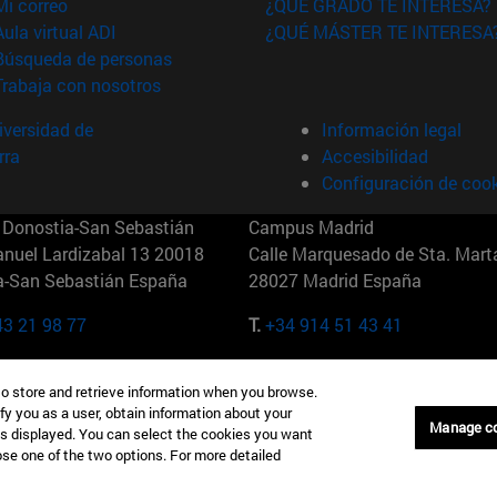
(abre en nueva ventana)
Mi correo
¿QUÉ GRADO TE INTERESA?
(abre en nueva ventana)
Aula virtual ADI
¿QUÉ MÁSTER TE INTERESA
(abre en nueva ventana)
Búsqueda de personas
(abre en nueva ventana)
Trabaja con nosotros
versidad de
Información legal
rra
Accesibilidad
Configuración de coo
Donostia-San Sebastián
Campus Madrid
anuel Lardizabal 13 20018
Calle Marquesado de Sta. Marta
a-San Sebastián España
28027 Madrid España
43 21 98 77
T.
+34 914 51 43 41
Nueva York (IESE)
Campus Munich (IESE)
to store and retrieve information when you browse.
7th St 10019-2201 Nueva York
Maria-Theresia-Straße 15 8167
fy you as a user, obtain information about your
Múnich Alemania
Manage c
is displayed. You can select the cookies you want
oose one of the two options. For more detailed
6 346 8850
T.
+49 89 24209790