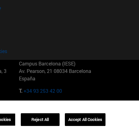
?
kies
Campus Barcelona (IESE)
, 3
Av. Pearson, 21 08034 Barcelona
España
T.
+34 93 253 42 00
Campus Sao Paulo (IESE)
5
Rua Martiniano de Carvalho, 573
01321001 Bela Vista Brasil
ookies
Reject All
Accept All Cookies
T.
+55 11 3177-8300