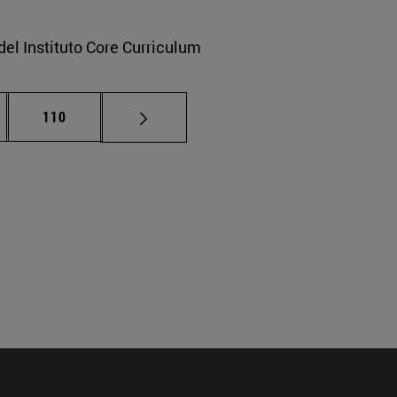
del Instituto Core Curriculum
nas intermedias Use TAB para desplazarse.
Página
110