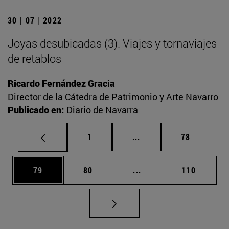
30 | 07 | 2022
Joyas desubicadas (3). Viajes y tornaviajes
de retablos
Ricardo Fernández Gracia
Director de la Cátedra de Patrimonio y Arte Navarro
Publicado en:
Diario de Navarra
Página
Páginas intermedias Us
Página
1
...
78
Página
Página
Páginas intermedias U
Página
79
80
...
110