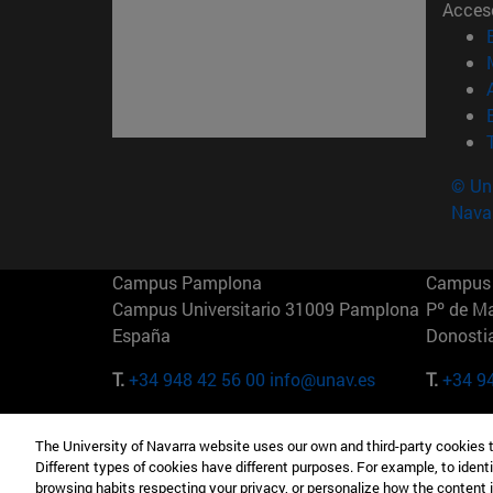
Acces
© Uni
Nava
Campus Pamplona
Campus 
Campus Universitario 31009 Pamplona
Pº de M
España
Donosti
T.
+34 948 42 56 00
info@unav.es
T.
+34 9
Campus Madrid (IESE)
Campus 
The University of Navarra website uses our own and third-party cookies 
Camino del Cerro Águila 3 28023
165 W 5
Different types of cookies have different purposes. For example, to identi
Madrid España
EE.UU
browsing habits respecting your privacy, or personalize how the content 