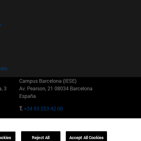
?
kies
Campus Barcelona (IESE)
, 3
Av. Pearson, 21 08034 Barcelona
España
T.
+34 93 253 42 00
Campus Sao Paulo (IESE)
5
Rua Martiniano de Carvalho, 573
01321001 Bela Vista Brasil
ookies
Reject All
Accept All Cookies