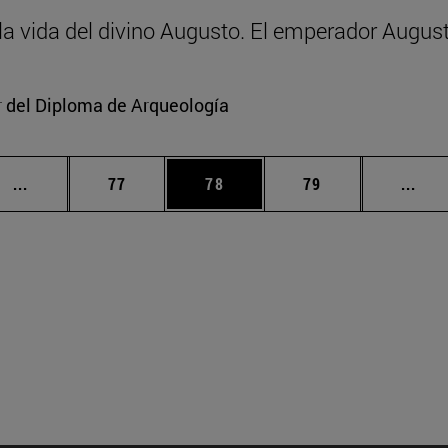
y la vida del divino Augusto. El emperador Augus
or del Diploma de Arqueología
Páginas intermedias Use TAB para desplazarse.
Página
Página
Página
Pági
...
77
78
79
...