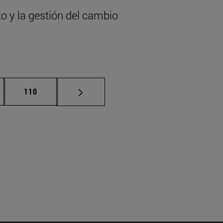
to y la gestión del cambio
nas intermedias Use TAB para desplazarse.
Página
110