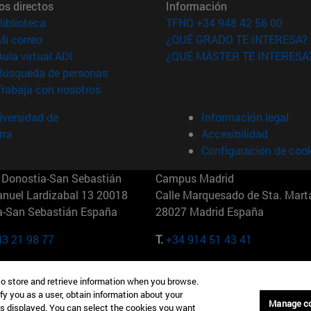
os directos
Información
(abre en nueva ventana)
Biblioteca
TFNO +34 948 42 56 00
(abre en nueva ventana)
Mi correo
¿QUÉ GRADO TE INTERESA?
(abre en nueva ventana)
Aula virtual ADI
¿QUÉ MÁSTER TE INTERESA
(abre en nueva ventana)
Búsqueda de personas
(abre en nueva ventana)
Trabaja con nosotros
versidad de
Información legal
rra
Accesibilidad
Configuración de coo
Donostia-San Sebastián
Campus Madrid
anuel Lardizabal 13 20018
Calle Marquesado de Sta. Marta
a-San Sebastián España
28027 Madrid España
43 21 98 77
T.
+34 914 51 43 41
Nueva York (IESE)
Campus Munich (IESE)
to store and retrieve information when you browse.
7th St 10019-2201 Nueva York
Maria-Theresia-Straße 15 8167
fy you as a user, obtain information about your
Múnich Alemania
Manage c
is displayed. You can select the cookies you want