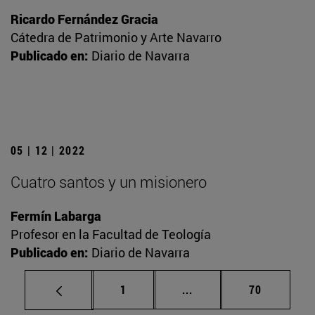
Ricardo Fernández Gracia
Cátedra de Patrimonio y Arte Navarro
Publicado en:
Diario de Navarra
05 | 12 | 2022
Cuatro santos y un misionero
Fermín Labarga
Profesor en la Facultad de Teología
Publicado en:
Diario de Navarra
Página
Páginas intermedias Us
Página
1
...
70