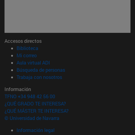
Accesos directos
(abre en nueva ventana)
Biblioteca
(abre en nueva ventana)
Mi correo
(abre en nueva ventana)
Aula virtual ADI
(abre en nueva ventana)
Búsqueda de personas
(abre en nueva ventana)
Trabaja con nosotros
Información
TFNO +34 948 42 56 00
¿QUÉ GRADO TE INTERESA?
¿QUÉ MÁSTER TE INTERESA?
© Universidad de Navarra
Información legal