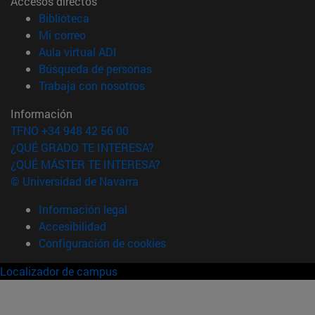
Accesos directos
(abre en nueva ventana)
Biblioteca
(abre en nueva ventana)
Mi correo
(abre en nueva ventana)
Aula virtual ADI
(abre en nueva ventana)
Búsqueda de personas
(abre en nueva ventana)
Trabaja con nosotros
Información
TFNO +34 948 42 56 00
¿QUÉ GRADO TE INTERESA?
¿QUÉ MÁSTER TE INTERESA?
© Universidad de Navarra
Información legal
Accesibilidad
Configuración de cookies
Localizador de campus