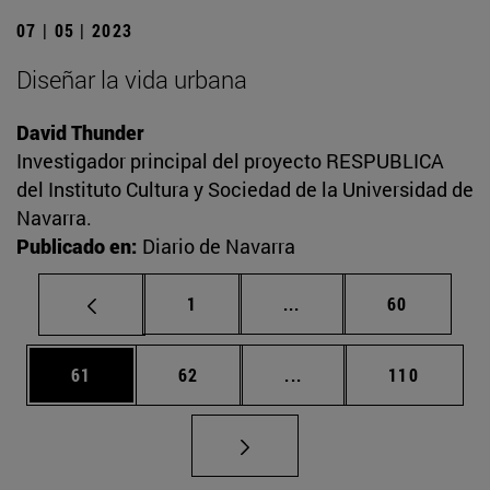
07 | 05 | 2023
Diseñar la vida urbana
David Thunder
Investigador principal del proyecto RESPUBLICA
del Instituto Cultura y Sociedad de la Universidad de
Navarra.
Publicado en:
Diario de Navarra
Página
Páginas intermedias Us
Página
1
...
60
Página
Página
Páginas intermedias U
Página
61
62
...
110