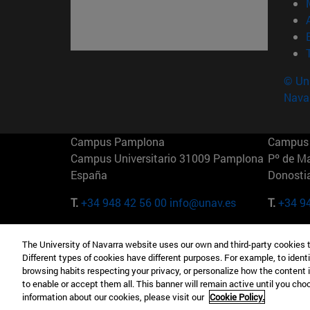
© Uni
Nava
Campus Pamplona
Campus 
Campus Universitario 31009 Pamplona
Pº de M
España
Donosti
T.
+34 948 42 56 00
info@unav.es
T.
+34 9
Campus Madrid (IESE)
Campus 
The University of Navarra website uses our own and third-party cookies 
Camino del Cerro Águila 3 28023
165 W 5
Different types of cookies have different purposes. For example, to identi
Madrid España
EE.UU
browsing habits respecting your privacy, or personalize how the content 
to enable or accept them all. This banner will remain active until you ch
T.
+34 912 11 30 00
T.
+1 64
information about our cookies, please visit our
Cookie Policy.