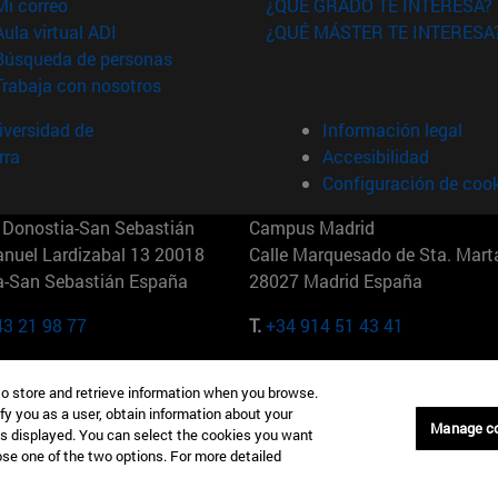
(abre en nueva ventana)
Mi correo
¿QUÉ GRADO TE INTERESA?
(abre en nueva ventana)
Aula virtual ADI
¿QUÉ MÁSTER TE INTERESA
(abre en nueva ventana)
Búsqueda de personas
(abre en nueva ventana)
Trabaja con nosotros
versidad de
Información legal
rra
Accesibilidad
Configuración de coo
Donostia-San Sebastián
Campus Madrid
anuel Lardizabal 13 20018
Calle Marquesado de Sta. Marta
a-San Sebastián España
28027 Madrid España
43 21 98 77
T.
+34 914 51 43 41
Nueva York (IESE)
Campus Munich (IESE)
to store and retrieve information when you browse.
7th St 10019-2201 Nueva York
Maria-Theresia-Straße 15 8167
fy you as a user, obtain information about your
Múnich Alemania
Manage c
is displayed. You can select the cookies you want
oose one of the two options. For more detailed
6 346 8850
T.
+49 89 24209790