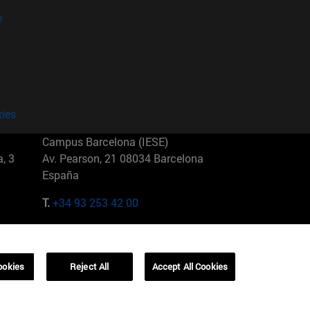
?
kies
Campus Barcelona (IESE)
, 3
Av. Pearson, 21 08034 Barcelona
España
T.
+34 93 253 42 00
Campus Sao Paulo (IESE)
5
Rua Martiniano de Carvalho, 573
01321001 Bela Vista Brasil
ookies
Reject All
Accept All Cookies
T.
+55 11 3177-8300