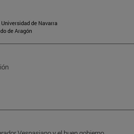
a Universidad de Navarra
aldo de Aragón
sión
erador Vespasiano y el buen gobierno