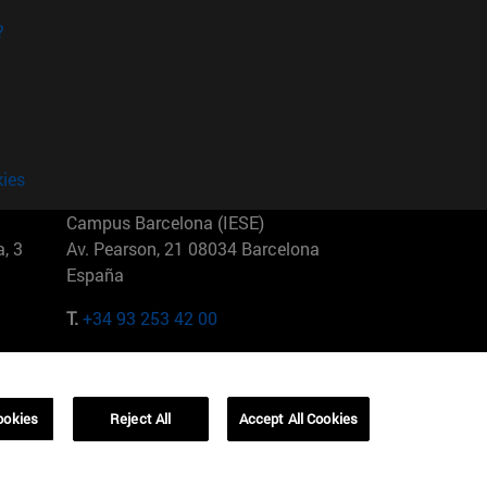
?
kies
Campus Barcelona (IESE)
, 3
Av. Pearson, 21 08034 Barcelona
España
T.
+34 93 253 42 00
Campus Sao Paulo (IESE)
5
Rua Martiniano de Carvalho, 573
01321001 Bela Vista Brasil
ookies
Reject All
Accept All Cookies
T.
+55 11 3177-8300