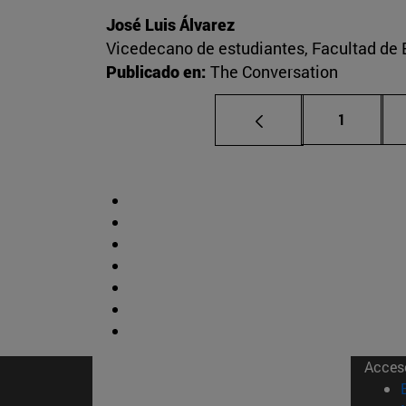
José Luis Álvarez
Vicedecano de estudiantes, Facultad d
Publicado en:
The Conversation
Página
1
Acces