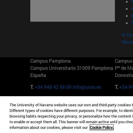
© Uni
Nava
Campus Pamplona
Campus 
Campus Universitario 31009 Pamplona
Pº de M
España
Donosti
T.
+34 948 42 56 00
info@unav.es
T.
+34 9
Campus Madrid (IESE)
Campus 
The University of Navarra website uses our own and third-party cookies 
Camino del Cerro Águila 3 28023
165 W 5
Different types of cookies have different purposes. For example, to identi
Madrid España
EE.UU
browsing habits respecting your privacy, or personalize how the content 
to enable or accept them all. This banner will remain active until you ch
T.
+34 912 11 30 00
T.
+1 64
information about our cookies, please visit our
Cookie Policy.