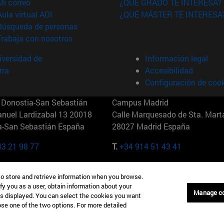
(abre en nueva ventana)
Mi correo
¿QUÉ GRADO TE INTERESA?
(abre en nueva ventana)
Aula virtual ADI
¿QUÉ MÁSTER TE INTERESA
(abre en nueva ventana)
Búsqueda de personas
(abre en nueva ventana)
Trabaja con nosotros
versidad de
Información legal
rra
Accesibilidad
Configuración de coo
Donostia-San Sebastián
Campus Madrid
anuel Lardizabal 13 20018
Calle Marquesado de Sta. Marta
a-San Sebastián España
28027 Madrid España
43 21 98 77
T.
+34 914 51 43 41
Nueva York (IESE)
Campus Munich (IESE)
to store and retrieve information when you browse.
7th St 10019-2201 Nueva York
Maria-Theresia-Straße 15 8167
fy you as a user, obtain information about your
Múnich Alemania
Manage c
is displayed. You can select the cookies you want
oose one of the two options. For more detailed
6 346 8850
T.
+49 89 24209790