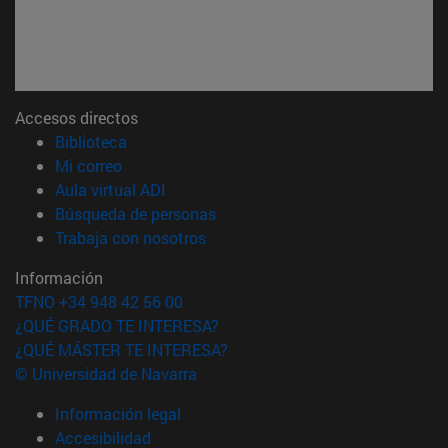
Accesos directos
(abre en nueva ventana)
Biblioteca
(abre en nueva ventana)
Mi correo
(abre en nueva ventana)
Aula virtual ADI
(abre en nueva ventana)
Búsqueda de personas
(abre en nueva ventana)
Trabaja con nosotros
Información
TFNO +34 948 42 56 00
¿QUÉ GRADO TE INTERESA?
¿QUÉ MÁSTER TE INTERESA?
© Universidad de Navarra
Información legal
Accesibilidad