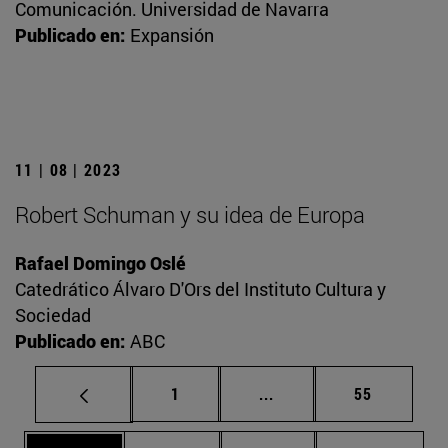
Comunicación. Universidad de Navarra
Publicado en:
Expansión
11 | 08 | 2023
Robert Schuman y su idea de Europa
Rafael Domingo Oslé
Catedrático Álvaro D'Ors del Instituto Cultura y
Sociedad
Publicado en:
ABC
Página
Páginas intermedias Us
Página
1
...
55