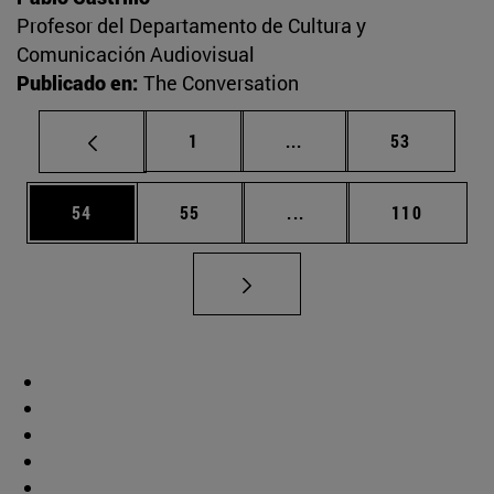
Profesor del Departamento de Cultura y
Comunicación Audiovisual
Publicado en:
The Conversation
Página
Páginas intermedias Us
Página
1
...
53
Página
Página
Páginas intermedias U
Página
54
55
...
110