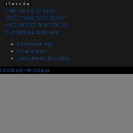
Información
TFNO +34 948 42 56 00
¿QUÉ GRADO TE INTERESA?
¿QUÉ MÁSTER TE INTERESA?
© Universidad de Navarra
Información legal
Accesibilidad
Configuración de cookies
Localizador de campus