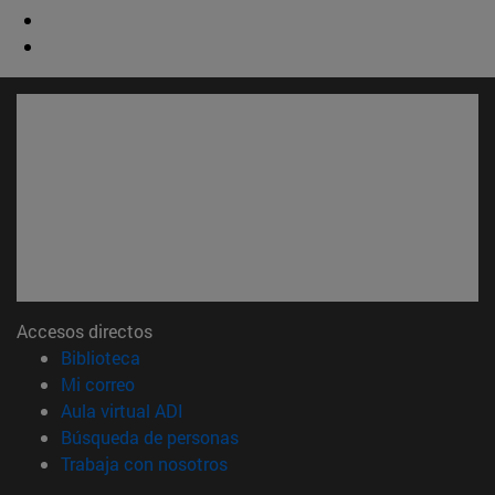
Accesos directos
(abre en nueva ventana)
Biblioteca
(abre en nueva ventana)
Mi correo
(abre en nueva ventana)
Aula virtual ADI
(abre en nueva ventana)
Búsqueda de personas
(abre en nueva ventana)
Trabaja con nosotros