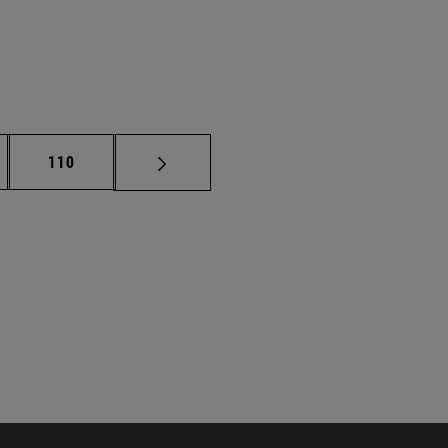
nas intermedias Use TAB para desplazarse.
Página
110