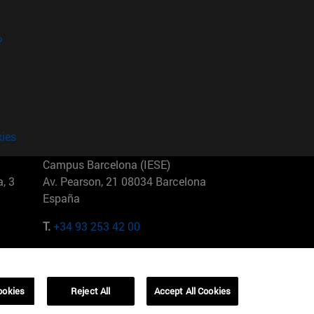
?
kies
Campus Barcelona (IESE)
, 3
Av. Pearson, 21 08034 Barcelona
España
T.
+34 93 253 42 00
Campus Sao Paulo (IESE)
5
Rua Martiniano de Carvalho, 573
01321001 Bela Vista Brasil
ookies
Reject All
Accept All Cookies