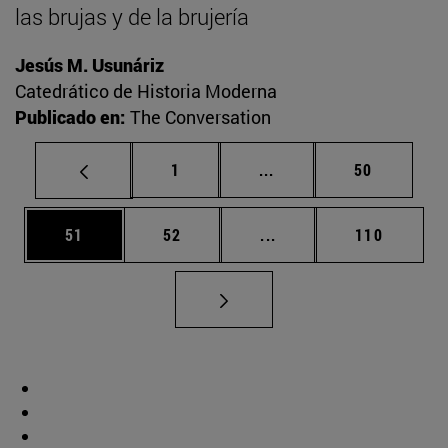
las brujas y de la brujería
Jesús M. Usunáriz
Catedrático de Historia Moderna
Publicado en:
The Conversation
Página
Páginas intermedias Us
Página
1
...
50
Página
Página
Páginas intermedias U
Página
51
52
...
110