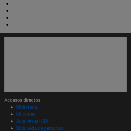
Accesos directos
(abre en nueva ventana)
Biblioteca
(abre en nueva ventana)
Mi correo
(abre en nueva ventana)
Aula virtual ADI
(abre en nueva ventana)
Búsqueda de personas