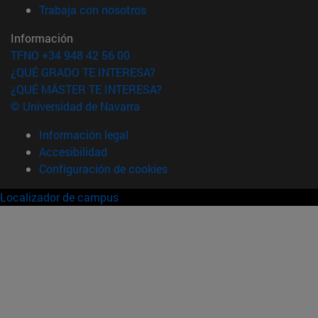
(abre en nueva ventana)
Trabaja con nosotros
Información
TFNO +34 948 42 56 00
¿QUÉ GRADO TE INTERESA?
¿QUÉ MÁSTER TE INTERESA?
© Universidad de Navarra
Información legal
Accesibilidad
Configuración de cookies
Localizador de campus