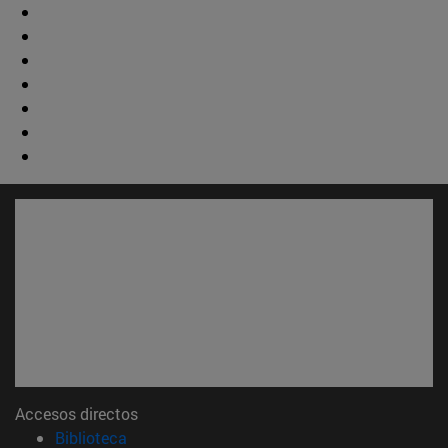
Accesos directos
(abre en nueva ventana)
Biblioteca