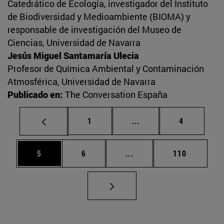
Catedrático de Ecología, investigador del Instituto
de Biodiversidad y Medioambiente (BIOMA) y
responsable de investigación del Museo de
Ciencias, Universidad de Navarra
Jesús Miguel Santamaría Ulecia
Profesor de Química Ambiental y Contaminación
Atmosférica, Universidad de Navarra
Publicado en:
The Conversation España
Página
Páginas intermedias U
Página
1
...
4
Página
Página
Páginas intermedias Use
Página
5
6
...
110