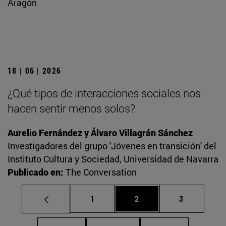
Aragón
18 | 06 | 2026
¿Qué tipos de interacciones sociales nos
hacen sentir menos solos?
Aurelio Fernández y Álvaro Villagrán Sánchez
Investigadores del grupo 'Jóvenes en transición' del
Instituto Cultura y Sociedad, Universidad de Navarra
Publicado en:
The Conversation
Página
Página
Página
1
2
3