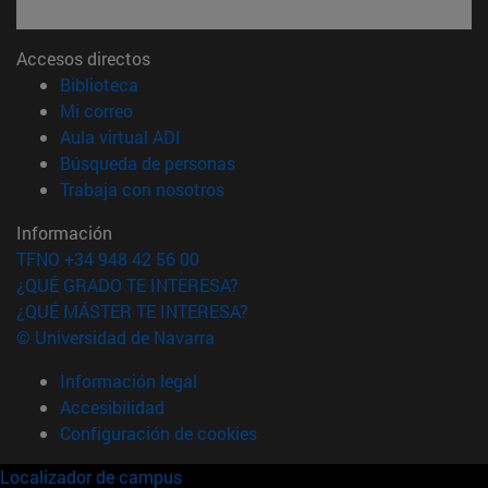
Accesos directos
(abre en nueva ventana)
Biblioteca
(abre en nueva ventana)
Mi correo
(abre en nueva ventana)
Aula virtual ADI
(abre en nueva ventana)
Búsqueda de personas
(abre en nueva ventana)
Trabaja con nosotros
Información
TFNO +34 948 42 56 00
¿QUÉ GRADO TE INTERESA?
¿QUÉ MÁSTER TE INTERESA?
© Universidad de Navarra
Información legal
Accesibilidad
Configuración de cookies
Localizador de campus