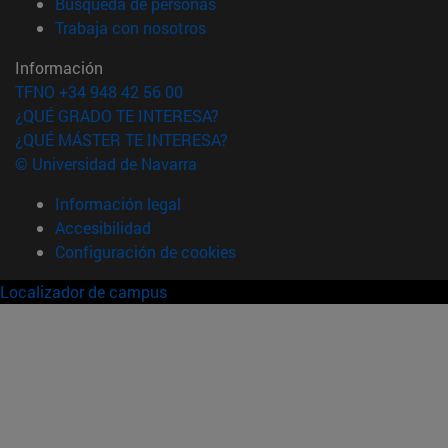
(abre en nueva ventana)
Búsqueda de personas
(abre en nueva ventana)
Trabaja con nosotros
Información
TFNO +34 948 42 56 00
¿QUÉ GRADO TE INTERESA?
¿QUÉ MÁSTER TE INTERESA?
© Universidad de Navarra
Información legal
Accesibilidad
Configuración de cookies
Localizador de campus