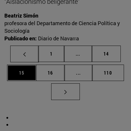
“Aislacionismo beligerante”
Beatriz Simón
profesora del Departamento de Ciencia Política y
Sociología
Publicado en:
Diario de Navarra
Página
Páginas intermedias Us
Página
1
...
14
Página
Página
Páginas intermedias U
Página
15
16
...
110