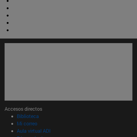
Accesos directos
(abre en nueva ventana)
Biblioteca
(abre en nueva ventana)
Mi correo
(abre en nueva ventana)
Aula virtual ADI