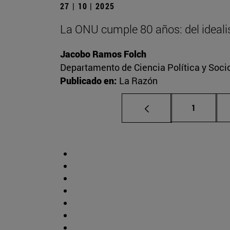
27 | 10 | 2025
La ONU cumple 80 años: del idealis
Jacobo Ramos Folch
Departamento de Ciencia Política y Socio
Publicado en:
La Razón
Página
1