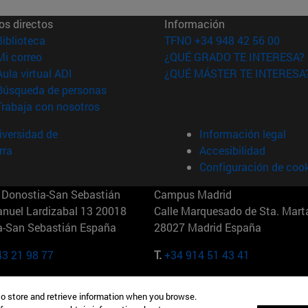
os directos
Información
(abre en nueva ventana)
Biblioteca
TFNO +34 948 42 56 00
(abre en nueva ventana)
Mi correo
¿QUÉ GRADO TE INTERESA?
(abre en nueva ventana)
Aula virtual ADI
¿QUÉ MÁSTER TE INTERESA
(abre en nueva ventana)
Búsqueda de personas
(abre en nueva ventana)
Trabaja con nosotros
versidad de
Información legal
rra
Accesibilidad
Configuración de coo
Donostia-San Sebastián
Campus Madrid
anuel Lardizabal 13 20018
Calle Marquesado de Sta. Marta
a-San Sebastián España
28027 Madrid España
43 21 98 77
T.
+34 914 51 43 41
Nueva York (IESE)
Campus Munich (IESE)
to store and retrieve information when you browse.
7th St 10019-2201 Nueva York
Maria-Theresia-Straße 15 8167