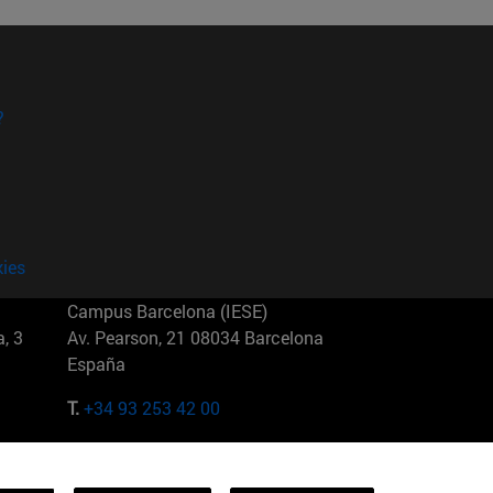
?
kies
Campus Barcelona (IESE)
, 3
Av. Pearson, 21 08034 Barcelona
España
T.
+34 93 253 42 00
Campus Sao Paulo (IESE)
5
Rua Martiniano de Carvalho, 573