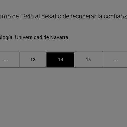
mo de 1945 al desafío de recuperar la confianz
logía. Universidad de Navarra.
Páginas intermedias Use TAB para desplazarse.
Página
Página
Página
Pági
...
13
14
15
...