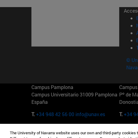
Acces
© Uni
Nava
Campus Pamplona
Campus 
Campus Universitario 31009 Pamplona
Pº de M
España
Donosti
T.
+34 948 42 56 00
info@unav.es
T.
+34 9
Campus Madrid (IESE)
Campus 
The University of Navarra website uses our own and third-party cookies 
Camino del Cerro Águila 3 28023
165 W 5