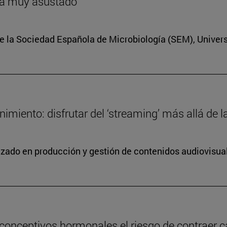
ría muy asustado
e la Sociedad Española de Microbiología (SEM), Univer
miento: disfrutar del ‘streaming’ más allá de la
lizado en producción y gestión de contenidos audiovisua
conceptivos hormonales el riesgo de contraer