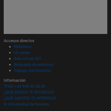
Accesos directos
(abre en nueva ventana)
Biblioteca
(abre en nueva ventana)
Mi correo
(abre en nueva ventana)
Aula virtual ADI
(abre en nueva ventana)
Búsqueda de personas
(abre en nueva ventana)
Trabaja con nosotros
Información
TFNO +34 948 42 56 00
¿QUÉ GRADO TE INTERESA?
¿QUÉ MÁSTER TE INTERESA?
© Universidad de Navarra