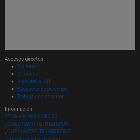
Accesos directos
(abre en nueva ventana)
Biblioteca
(abre en nueva ventana)
Mi correo
(abre en nueva ventana)
Aula virtual ADI
(abre en nueva ventana)
Búsqueda de personas
(abre en nueva ventana)
Trabaja con nosotros
Información
TFNO +34 948 42 56 00
¿QUÉ GRADO TE INTERESA?
¿QUÉ MÁSTER TE INTERESA?
© Universidad de Navarra