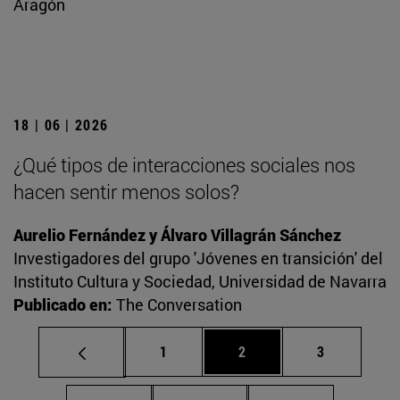
Aragón
18 | 06 | 2026
¿Qué tipos de interacciones sociales nos
hacen sentir menos solos?
Aurelio Fernández y Álvaro Villagrán Sánchez
Investigadores del grupo 'Jóvenes en transición' del
Instituto Cultura y Sociedad, Universidad de Navarra
Publicado en:
The Conversation
Página
Página
Página
1
2
3