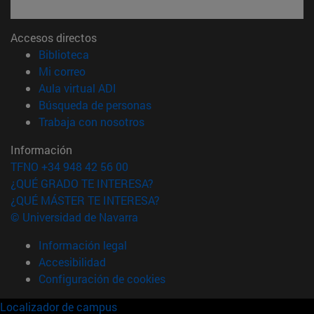
Accesos directos
(abre en nueva ventana)
Biblioteca
(abre en nueva ventana)
Mi correo
(abre en nueva ventana)
Aula virtual ADI
(abre en nueva ventana)
Búsqueda de personas
(abre en nueva ventana)
Trabaja con nosotros
Información
TFNO +34 948 42 56 00
¿QUÉ GRADO TE INTERESA?
¿QUÉ MÁSTER TE INTERESA?
© Universidad de Navarra
Información legal
Accesibilidad
Configuración de cookies
Localizador de campus