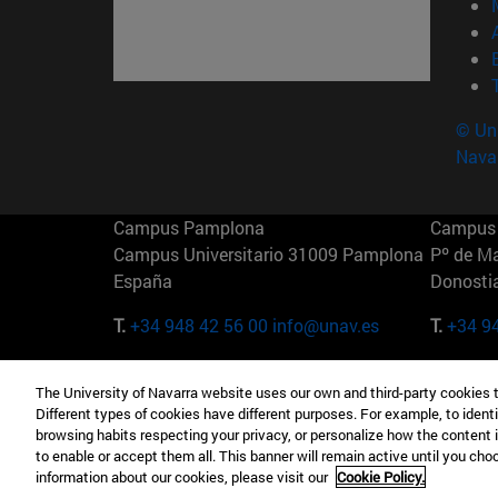
© Uni
Nava
Campus Pamplona
Campus 
Campus Universitario 31009 Pamplona
Pº de M
España
Donosti
T.
+34 948 42 56 00
info@unav.es
T.
+34 9
Campus Madrid (IESE)
Campus 
The University of Navarra website uses our own and third-party cookies 
Camino del Cerro Águila 3 28023
165 W 5
Different types of cookies have different purposes. For example, to identi
Madrid España
EE.UU
browsing habits respecting your privacy, or personalize how the content 
to enable or accept them all. This banner will remain active until you ch
T.
+34 912 11 30 00
T.
+1 64
information about our cookies, please visit our
Cookie Policy.