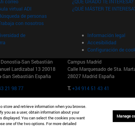
(abre en nueva ventana)
Mi correo
¿QUÉ GRADO TE INTERESA?
(abre en nueva ventana)
Aula virtual ADI
¿QUÉ MÁSTER TE INTERESA
(abre en nueva ventana)
Búsqueda de personas
(abre en nueva ventana)
Trabaja con nosotros
versidad de
Información legal
rra
Accesibilidad
Configuración de coo
Donostia-San Sebastián
Campus Madrid
anuel Lardizabal 13 20018
Calle Marquesado de Sta. Marta
a-San Sebastián España
28027 Madrid España
43 21 98 77
T.
+34 914 51 43 41
Nueva York (IESE)
Campus Munich (IESE)
to store and retrieve information when you browse.
7th St 10019-2201 Nueva York
Maria-Theresia-Straße 15 8167
fy you as a user, obtain information about your
Múnich Alemania
Manage c
is displayed. You can select the cookies you want
oose one of the two options. For more detailed
6 346 8850
T.
+49 89 24209790