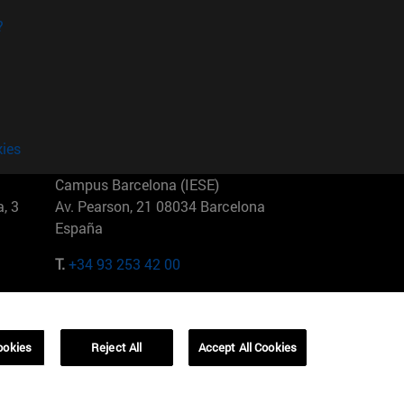
?
kies
Campus Barcelona (IESE)
, 3
Av. Pearson, 21 08034 Barcelona
España
T.
+34 93 253 42 00
Campus Sao Paulo (IESE)
5
Rua Martiniano de Carvalho, 573
01321001 Bela Vista Brasil
ookies
Reject All
Accept All Cookies
T.
+55 11 3177-8300