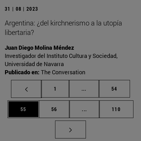
31 | 08 | 2023
Argentina: ¿del kirchnerismo a la utopía
libertaria?
Juan Diego Molina Méndez
Investigador del Instituto Cultura y Sociedad,
Universidad de Navarra
Publicado en:
The Conversation
Página
Páginas intermedias Us
Página
1
...
54
Página
Página
Páginas intermedias U
Página
55
56
...
110