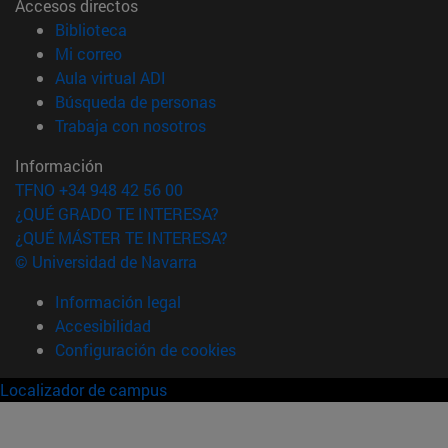
Accesos directos
(abre en nueva ventana)
Biblioteca
(abre en nueva ventana)
Mi correo
(abre en nueva ventana)
Aula virtual ADI
(abre en nueva ventana)
Búsqueda de personas
(abre en nueva ventana)
Trabaja con nosotros
Información
TFNO +34 948 42 56 00
¿QUÉ GRADO TE INTERESA?
¿QUÉ MÁSTER TE INTERESA?
© Universidad de Navarra
Información legal
Accesibilidad
Configuración de cookies
Localizador de campus