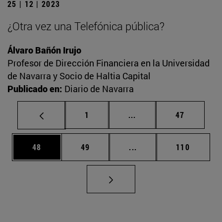
25 | 12 | 2023
¿Otra vez una Telefónica pública?
Álvaro Bañón Irujo
Profesor de Dirección Financiera en la Universidad
de Navarra y Socio de Haltia Capital
Publicado en:
Diario de Navarra
Página
Páginas intermedias Us
Página
1
...
47
Página
Página
Páginas intermedias U
Página
48
49
...
110