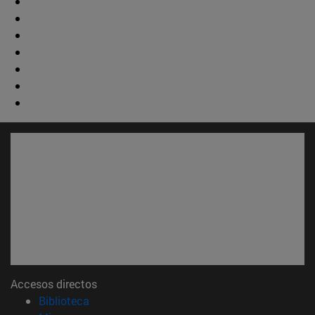
Accesos directos
(abre en nueva ventana)
Biblioteca