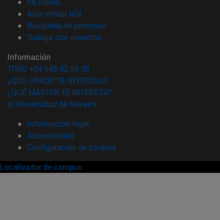
(abre en nueva ventana)
Mi correo
(abre en nueva ventana)
Aula virtual ADI
(abre en nueva ventana)
Búsqueda de personas
(abre en nueva ventana)
Trabaja con nosotros
Información
TFNO +34 948 42 56 00
¿QUÉ GRADO TE INTERESA?
¿QUÉ MÁSTER TE INTERESA?
© Universidad de Navarra
Información legal
Accesibilidad
Configuración de cookies
Localizador de campus