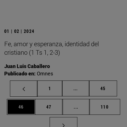
01 | 02 | 2024
Fe, amor y esperanza, identidad del
cristiano (1 Ts 1, 2-3)
Juan Luis Caballero
Publicado en:
Omnes
Página
Páginas intermedias Us
Página
1
...
45
Página
Página
Páginas intermedias U
Página
46
47
...
110