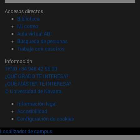
Accesos directos
(abre en nueva ventana)
Biblioteca
(abre en nueva ventana)
Mi correo
(abre en nueva ventana)
Aula virtual ADI
(abre en nueva ventana)
Búsqueda de personas
(abre en nueva ventana)
Trabaja con nosotros
Información
TFNO +34 948 42 56 00
¿QUÉ GRADO TE INTERESA?
¿QUÉ MÁSTER TE INTERESA?
© Universidad de Navarra
Información legal
Accesibilidad
Configuración de cookies
Localizador de campus