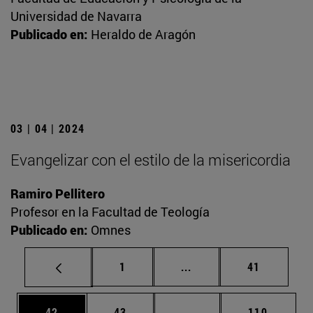
Universidad de Navarra
Publicado en:
Heraldo de Aragón
03 | 04 | 2024
Evangelizar con el estilo de la misericordia
Ramiro Pellitero
Profesor en la Facultad de Teología
Publicado en:
Omnes
Página
Páginas intermedias Us
Página
1
...
41
Página
Página
Páginas intermedias U
Página
42
43
...
110