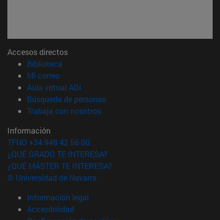
Accesos directos
(abre en nueva ventana)
Biblioteca
(abre en nueva ventana)
Mi correo
(abre en nueva ventana)
Aula virtual ADI
(abre en nueva ventana)
Búsqueda de personas
(abre en nueva ventana)
Trabaja con nosotros
Información
TFNO +34 948 42 56 00
¿QUÉ GRADO TE INTERESA?
¿QUÉ MÁSTER TE INTERESA?
© Universidad de Navarra
Información legal
Accesibilidad