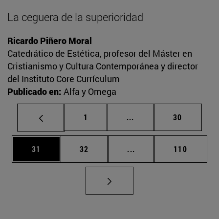
La ceguera de la superioridad
Ricardo Piñero Moral
Catedrático de Estética, profesor del Máster en
Cristianismo y Cultura Contemporánea y director
del Instituto Core Currículum
Publicado en:
Alfa y Omega
Página
Páginas intermedias Us
Página
1
...
30
Página
Página
Páginas intermedias U
Página
31
32
...
110