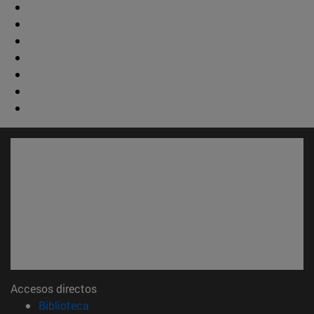
Accesos directos
(abre en nueva ventana)
Biblioteca