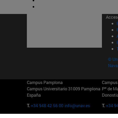
Acces
© Uni
Nava
Campus Pamplona
Campus 
Campus Universitario 31009 Pamplona
Pº de M
España
Donosti
T.
+34 948 42 56 00
info@unav.es
T.
+34 9
Campus Madrid (IESE)
Campus 