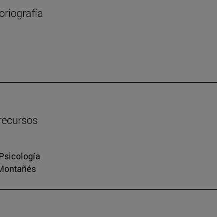
oriografía
 recursos
 Psicología
 Montañés