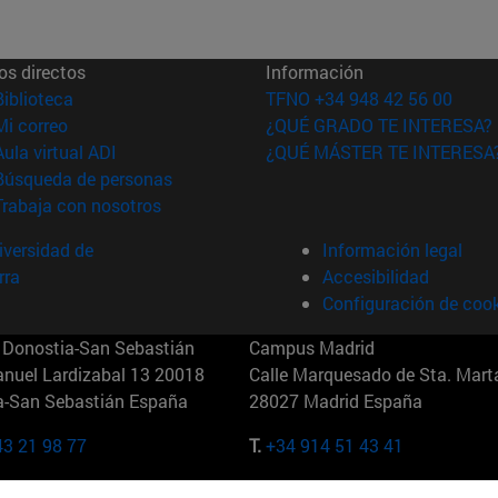
os directos
Información
(abre en nueva ventana)
Biblioteca
TFNO +34 948 42 56 00
(abre en nueva ventana)
Mi correo
¿QUÉ GRADO TE INTERESA?
(abre en nueva ventana)
Aula virtual ADI
¿QUÉ MÁSTER TE INTERESA
(abre en nueva ventana)
Búsqueda de personas
(abre en nueva ventana)
Trabaja con nosotros
versidad de
Información legal
rra
Accesibilidad
Configuración de coo
Donostia-San Sebastián
Campus Madrid
anuel Lardizabal 13 20018
Calle Marquesado de Sta. Marta
a-San Sebastián España
28027 Madrid España
43 21 98 77
T.
+34 914 51 43 41
Nueva York (IESE)
Campus Munich (IESE)