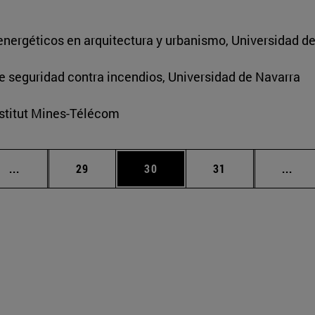
energéticos en arquitectura y urbanismo, Universidad d
de seguridad contra incendios, Universidad de Navarra
nstitut Mines-Télécom
Páginas intermedias Use TAB para desplazarse.
Página
Página
Página
Pági
...
29
30
31
...