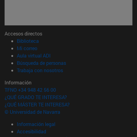
Accesos directos
(abre en nueva ventana)
Biblioteca
(abre en nueva ventana)
Mi correo
(abre en nueva ventana)
Aula virtual ADI
(abre en nueva ventana)
Búsqueda de personas
(abre en nueva ventana)
Trabaja con nosotros
Información
TFNO +34 948 42 56 00
¿QUÉ GRADO TE INTERESA?
¿QUÉ MÁSTER TE INTERESA?
© Universidad de Navarra
Información legal
Accesibilidad