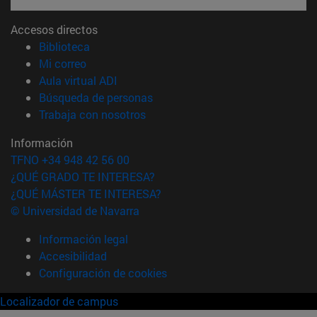
Accesos directos
(abre en nueva ventana)
Biblioteca
(abre en nueva ventana)
Mi correo
(abre en nueva ventana)
Aula virtual ADI
(abre en nueva ventana)
Búsqueda de personas
(abre en nueva ventana)
Trabaja con nosotros
Información
TFNO +34 948 42 56 00
¿QUÉ GRADO TE INTERESA?
¿QUÉ MÁSTER TE INTERESA?
© Universidad de Navarra
Información legal
Accesibilidad
Configuración de cookies
Localizador de campus