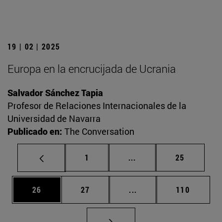
19 | 02 | 2025
Europa en la encrucijada de Ucrania
Salvador Sánchez Tapia
Profesor de Relaciones Internacionales de la
Universidad de Navarra
Publicado en:
The Conversation
Página
Páginas intermedias Us
Página
1
...
25
Página
Página
Páginas intermedias U
Página
26
27
...
110