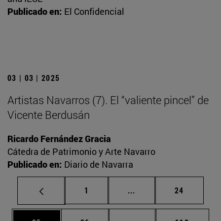
Publicado en:
El Confidencial
03 | 03 | 2025
Artistas Navarros (7). El “valiente pincel” de
Vicente Berdusán
Ricardo Fernández Gracia
Cátedra de Patrimonio y Arte Navarro
Publicado en:
Diario de Navarra
Página
Páginas intermedias Us
Página
1
...
24