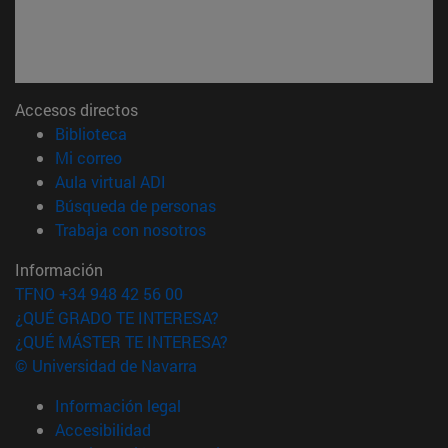
Accesos directos
(abre en nueva ventana)
Biblioteca
(abre en nueva ventana)
Mi correo
(abre en nueva ventana)
Aula virtual ADI
(abre en nueva ventana)
Búsqueda de personas
(abre en nueva ventana)
Trabaja con nosotros
Información
TFNO +34 948 42 56 00
¿QUÉ GRADO TE INTERESA?
¿QUÉ MÁSTER TE INTERESA?
© Universidad de Navarra
Información legal
Accesibilidad