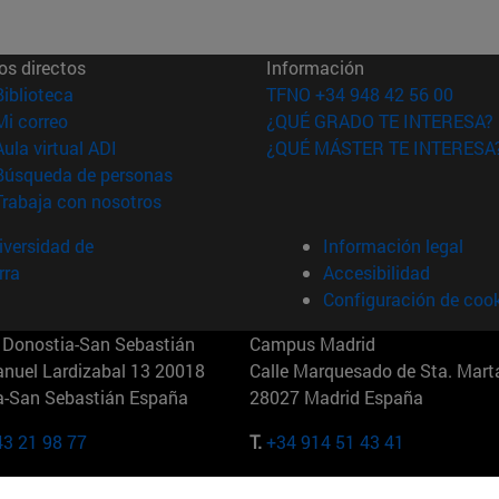
os directos
Información
(abre en nueva ventana)
Biblioteca
TFNO +34 948 42 56 00
(abre en nueva ventana)
Mi correo
¿QUÉ GRADO TE INTERESA?
(abre en nueva ventana)
Aula virtual ADI
¿QUÉ MÁSTER TE INTERESA
(abre en nueva ventana)
Búsqueda de personas
(abre en nueva ventana)
Trabaja con nosotros
versidad de
Información legal
rra
Accesibilidad
Configuración de coo
Donostia-San Sebastián
Campus Madrid
anuel Lardizabal 13 20018
Calle Marquesado de Sta. Marta
a-San Sebastián España
28027 Madrid España
43 21 98 77
T.
+34 914 51 43 41
Nueva York (IESE)
Campus Munich (IESE)