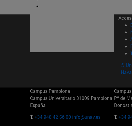
Acces
© Uni
Nava
Campus Pamplona
Campus 
Campus Universitario 31009 Pamplona
Pº de M
España
Donosti
T.
+34 948 42 56 00
info@unav.es
T.
+34 9
Campus Madrid (IESE)
Campus 