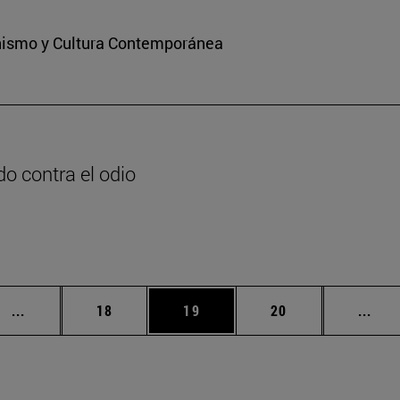
ianismo y Cultura Contemporánea
o contra el odio
n
Páginas intermedias Use TAB para desplazarse.
Página
Página
Página
Pági
...
18
19
20
...