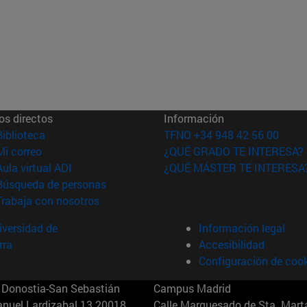
os directos
Información
(abre en nueva ventana)
Biblioteca
TFNO +34 948 42 56 00
(abre en nueva ventana)
Mi correo
¿QUÉ GRADO TE INTERESA?
(abre en nueva ventana)
Aula virtual ADI
¿QUÉ MÁSTER TE INTERESA
(abre en nueva ventana)
Búsqueda de personas
(abre en nueva ventana)
Trabaja con nosotros
versidad de
Información legal
rra
Accesibilidad
Configuración de coo
Donostia-San Sebastián
Campus Madrid
anuel Lardizabal 13 20018
Calle Marquesado de Sta. Marta