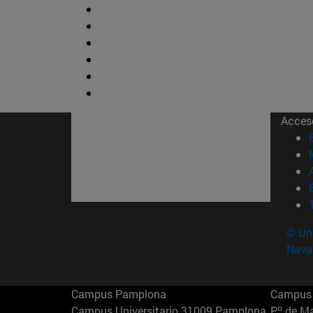
Acces
© Uni
Nava
Campus Pamplona
Campus 
Campus Universitario 31009 Pamplona
Pº de M