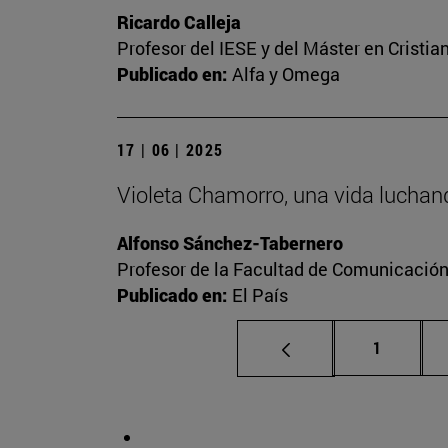
Ricardo Calleja
Profesor del IESE y del Máster en Crist
Publicado en:
Alfa y Omega
17 | 06 | 2025
Violeta Chamorro, una vida luchand
Alfonso Sánchez-Tabernero
Profesor de la Facultad de Comunicació
Publicado en:
El País
Página
1