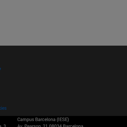
?
kies
Campus Barcelona (IESE)
, 3
Av. Pearson, 21 08034 Barcelona