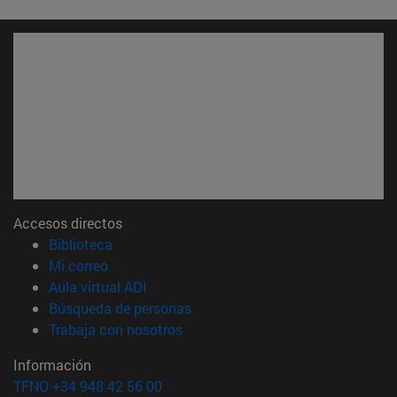
Accesos directos
(abre en nueva ventana)
Biblioteca
(abre en nueva ventana)
Mi correo
(abre en nueva ventana)
Aula virtual ADI
(abre en nueva ventana)
Búsqueda de personas
(abre en nueva ventana)
Trabaja con nosotros
Información
TFNO +34 948 42 56 00