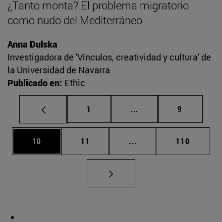
¿Tanto monta? El problema migratorio
como nudo del Mediterráneo
Anna Dulska
Investigadora de 'Vínculos, creatividad y cultura' de
la Universidad de Navarra
Publicado en:
Ethic
Página
Páginas intermedias U
Página
1
...
9
Página
Página
Páginas intermedias U
Página
10
11
...
110