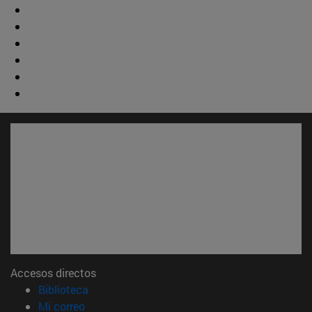
Accesos directos
(abre en nueva ventana)
Biblioteca
(abre en nueva ventana)
Mi correo