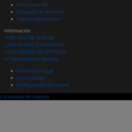
(abre en nueva ventana)
Aula virtual ADI
(abre en nueva ventana)
Búsqueda de personas
(abre en nueva ventana)
Trabaja con nosotros
Información
TFNO +34 948 42 56 00
¿QUÉ GRADO TE INTERESA?
¿QUÉ MÁSTER TE INTERESA?
© Universidad de Navarra
Información legal
Accesibilidad
Configuración de cookies
Localizador de campus