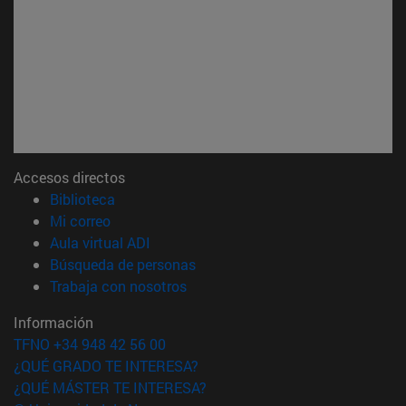
Accesos directos
(abre en nueva ventana)
Biblioteca
(abre en nueva ventana)
Mi correo
(abre en nueva ventana)
Aula virtual ADI
(abre en nueva ventana)
Búsqueda de personas
(abre en nueva ventana)
Trabaja con nosotros
Información
TFNO +34 948 42 56 00
¿QUÉ GRADO TE INTERESA?
¿QUÉ MÁSTER TE INTERESA?