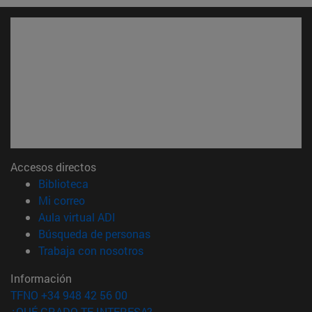
Accesos directos
(abre en nueva ventana)
Biblioteca
(abre en nueva ventana)
Mi correo
(abre en nueva ventana)
Aula virtual ADI
(abre en nueva ventana)
Búsqueda de personas
(abre en nueva ventana)
Trabaja con nosotros
Información
TFNO +34 948 42 56 00
¿QUÉ GRADO TE INTERESA?