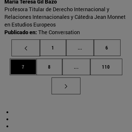
María Teresa Gil Bazo
Profesora Titular de Derecho Internacional y
Relaciones Internacionales y Cátedra Jean Monnet
en Estudios Europeos
Publicado en:
The Conversation
Página
Páginas intermedias U
Página
1
...
6
Página
Página
Páginas intermedias Use
Página
7
8
...
110