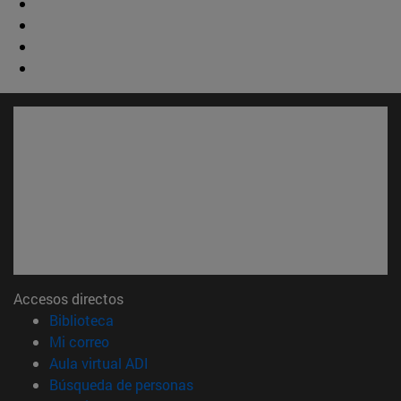
Accesos directos
(abre en nueva ventana)
Biblioteca
(abre en nueva ventana)
Mi correo
(abre en nueva ventana)
Aula virtual ADI
(abre en nueva ventana)
Búsqueda de personas