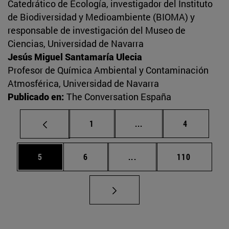
Catedrático de Ecología, investigador del Instituto
de Biodiversidad y Medioambiente (BIOMA) y
responsable de investigación del Museo de
Ciencias, Universidad de Navarra
Jesús Miguel Santamaría Ulecia
Profesor de Química Ambiental y Contaminación
Atmosférica, Universidad de Navarra
Publicado en:
The Conversation España
Página
Páginas intermedias U
Página
1
...
4
Página
Página
Páginas intermedias Use
Página
5
6
...
110