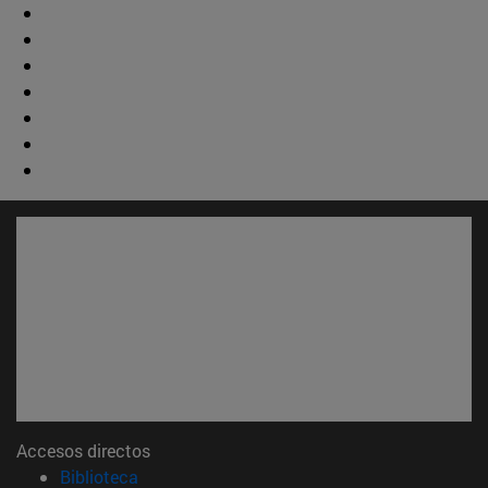
Accesos directos
(abre en nueva ventana)
Biblioteca