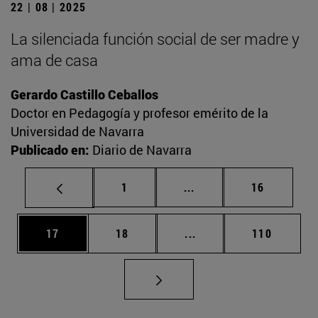
22 | 08 | 2025
La silenciada función social de ser madre y
ama de casa
Gerardo Castillo Ceballos
Doctor en Pedagogía y profesor emérito de la
Universidad de Navarra
Publicado en:
Diario de Navarra
Página
Páginas intermedias Us
Página
1
...
16
Página
Página
Páginas intermedias U
Página
17
18
...
110