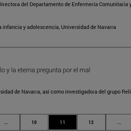
Directora del Departamento de Enfermería Comunitaria y
 infancia y adolescencia, Universidad de Navarra
lo y la eterna pregunta por el mal
rsidad de Navarra, así como investigadora del grupo Relig
Páginas intermedias Use TAB para desplazarse.
Página
Página
Página
Pági
...
10
11
12
...