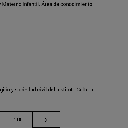
 Materno Infantil. Área de conocimiento:
ión y sociedad civil del Instituto Cultura
nas intermedias Use TAB para desplazarse.
Página
110