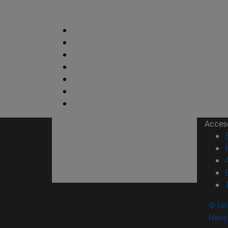
Acces
© Uni
Nava