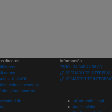
os directos
Información
(abre en nueva ventana)
Biblioteca
TFNO +34 948 42 56 00
(abre en nueva ventana)
Mi correo
¿QUÉ GRADO TE INTERESA?
(abre en nueva ventana)
Aula virtual ADI
¿QUÉ MÁSTER TE INTERESA
(abre en nueva ventana)
Búsqueda de personas
(abre en nueva ventana)
Trabaja con nosotros
versidad de
Información legal
rra
Accesibilidad