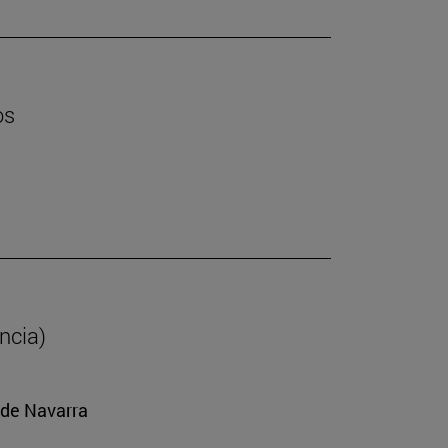
os
ancia)
 de Navarra