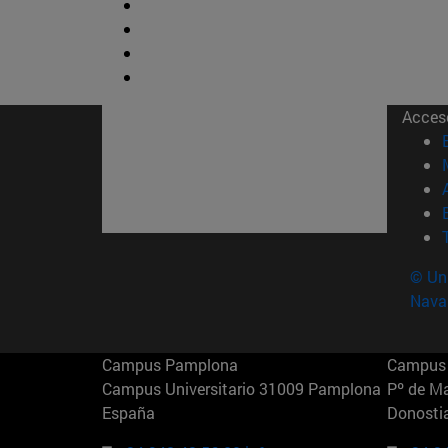
Acces
© Uni
Nava
Campus Pamplona
Campus 
Campus Universitario 31009 Pamplona
Pº de M
España
Donosti