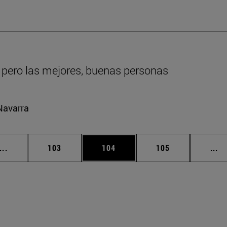
 pero las mejores, buenas personas
Navarra
Páginas intermedias Use TAB para desplazarse.
Página
Página
Página
Pá
...
103
104
105
...