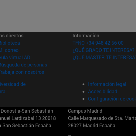
os directos
Información
(abre en nueva ventana)
Biblioteca
TFNO +34 948 42 56 00
(abre en nueva ventana)
Mi correo
¿QUÉ GRADO TE INTERESA?
(abre en nueva ventana)
Aula virtual ADI
¿QUÉ MÁSTER TE INTERESA
(abre en nueva ventana)
Búsqueda de personas
(abre en nueva ventana)
Trabaja con nosotros
versidad de
Información legal
rra
Accesibilidad
Configuración de coo
Donostia-San Sebastián
Campus Madrid
anuel Lardizabal 13 20018
Calle Marquesado de Sta. Marta
a-San Sebastián España
28027 Madrid España