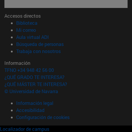
Accesos directos
(abre en nueva ventana)
Biblioteca
(abre en nueva ventana)
Mi correo
(abre en nueva ventana)
Aula virtual ADI
(abre en nueva ventana)
Búsqueda de personas
(abre en nueva ventana)
Trabaja con nosotros
Información
TFNO +34 948 42 56 00
¿QUÉ GRADO TE INTERESA?
¿QUÉ MÁSTER TE INTERESA?
© Universidad de Navarra
Información legal
Accesibilidad
Configuración de cookies
Localizador de campus