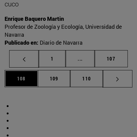
cuco
Enrique Baquero Martin
Profesor de Zoología y Ecología, Universidad de
Navarra
Publicado en:
Diario de Navarra
Página
Páginas intermedias Us
Página
1
...
107
Página
Página
Página
108
109
110