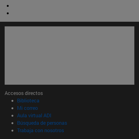
Accesos directos
(abre en nueva ventana)
Biblioteca
(abre en nueva ventana)
Mi correo
(abre en nueva ventana)
Aula virtual ADI
(abre en nueva ventana)
Búsqueda de personas
(abre en nueva ventana)
Trabaja con nosotros