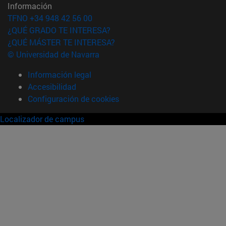
Información
TFNO +34 948 42 56 00
¿QUÉ GRADO TE INTERESA?
¿QUÉ MÁSTER TE INTERESA?
© Universidad de Navarra
Información legal
Accesibilidad
Configuración de cookies
Localizador de campus